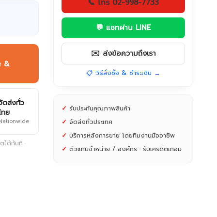
📞 โทร 02-998-7733
💬 แชทผ่าน LINE
✉️ ส่งข้อความถึงเรา
e &
📋 วิธีสั่งซื้อ & ชำระเงิน →
จัดส่งทั่ว
✓
รับประกันคุณภาพสินค้า
ไทย
Nationwide
✓
จัดส่งทั่วประเทศ
✓
บริการหลังการขาย โดยทีมงานมืออาชีพ
ได้ทันที ·
✓
ตัวแทนจำหน่าย / องค์กร · รับเครดิตเทอม