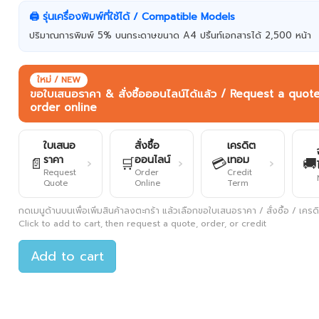
🖨️ รุ่นเครื่องพิมพ์ที่ใช้ได้ / Compatible Models
ปริมาณการพิมพ์ 5% บนกระดาษขนาด A4 ปริ้นท์เอกสารได้ 2,500 หน้า
ใหม่ / NEW
ขอใบเสนอราคา & สั่งซื้อออนไลน์ได้แล้ว / Request a quot
order online
ใบเสนอ
สั่งซื้อ
เครดิต
ราคา
ออนไลน์
เทอม
📄
🛒
💳
🚚
›
›
›
Request
Order
Credit
Quote
Online
Term
กดเมนูด้านบนเพื่อเพิ่มสินค้าลงตะกร้า แล้วเลือกขอใบเสนอราคา / สั่งซื้อ / เครดิต
Click to add to cart, then request a quote, order, or credit
Add to cart