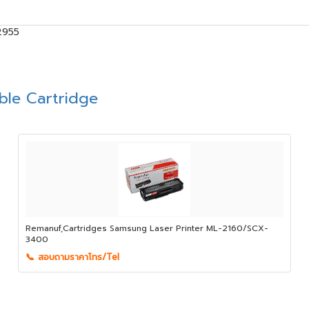
2955
le Cartridge
Remanuf,Cartridges Samsung Laser Printer ML-2160/SCX-
3400
📞 สอบถามราคาโทร/Tel