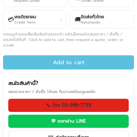
Request Quote
Order Online
เครดิตเทอม
จัดส่งทั่วไทย
💳
🚚
›
Credit Term
Nationwide
กดเมนูด้านบนเพื่อเพิ่มสินค้าลงตะกร้า แล้วเลือกขอใบเสนอราคา / สั่งซื้อ /
เครดิตได้ทันที · Click to add to cart, then request a quote, order, or
credit
Add to cart
สนใจสินค้านี้?
สอบถามราคา / สั่งซื้อ ได้เลย ทีมงานพร้อมดูแลครับ
📞 โทร 02-998-7733
💬 แชทผ่าน LINE