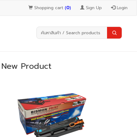
Shopping cart
(
0
)
Sign Up
Login
New Product