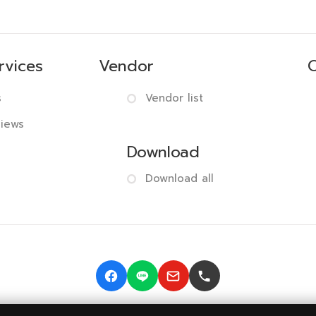
rvices
Vendor
s
Vendor list
views
Download
Download all
© 2014-2026 BISMONPRINT Co.,LTD
Privacy policy
|
Return