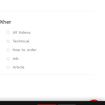
Other
All Videos
Technical
How to order
Job
Article
 Policy
|
FAQ