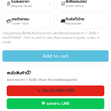
ใบเสนอราคา
สั่งซื้อออนไลน์
📄
🛒
›
›
Request Quote
Order Online
เครดิตเทอม
จัดส่งทั่วไทย
💳
🚚
›
Credit Term
Nationwide
กดเมนูด้านบนเพื่อเพิ่มสินค้าลงตะกร้า แล้วเลือกขอใบเสนอราคา / สั่งซื้อ /
เครดิตได้ทันที · Click to add to cart, then request a quote, order, or
credit
Add to cart
สนใจสินค้านี้?
สอบถามราคา / สั่งซื้อ ได้เลย ทีมงานพร้อมดูแลครับ
📞 โทร 02-998-7733
💬 แชทผ่าน LINE