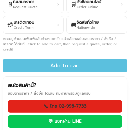
ใบเสนอราคา
สั่งซื้อออนไลน์
📄
🛒
›
›
Request Quote
Order Online
เครดิตเทอม
จัดส่งทั่วไทย
💳
🚚
›
Credit Term
Nationwide
กดเมนูด้านบนเพื่อเพิ่มสินค้าลงตะกร้า แล้วเลือกขอใบเสนอราคา / สั่งซื้อ /
เครดิตได้ทันที · Click to add to cart, then request a quote, order, or
credit
Add to cart
สนใจสินค้านี้?
สอบถามราคา / สั่งซื้อ ได้เลย ทีมงานพร้อมดูแลครับ
📞 โทร 02-998-7733
💬 แชทผ่าน LINE