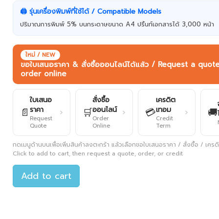
🖨️ รุ่นเครื่องพิมพ์ที่ใช้ได้ / Compatible Models
ปริมาณการพิมพ์ 5% บนกระดาษขนาด A4 ปริ้นท์เอกสารได้ 3,000 หน้า
ใหม่ / NEW
ขอใบเสนอราคา & สั่งซื้อออนไลน์ได้แล้ว / Request a quot
order online
ใบเสนอ
สั่งซื้อ
เครดิต
ราคา
ออนไลน์
เทอม
📄
🛒
💳
🚚
›
›
›
Request
Order
Credit
Quote
Online
Term
กดเมนูด้านบนเพื่อเพิ่มสินค้าลงตะกร้า แล้วเลือกขอใบเสนอราคา / สั่งซื้อ / เครดิต
Click to add to cart, then request a quote, order, or credit
Add to cart