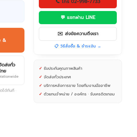
📞 โทร 02-998-7733
💬 แชทผ่าน LINE
✉️ ส่งข้อความถึงเรา
e &
📋 วิธีสั่งซื้อ & ชำระเงิน →
จัดส่งทั่ว
✓
รับประกันคุณภาพสินค้า
ไทย
Nationwide
✓
จัดส่งทั่วประเทศ
✓
บริการหลังการขาย โดยทีมงานมืออาชีพ
ได้ทันที ·
✓
ตัวแทนจำหน่าย / องค์กร · รับเครดิตเทอม