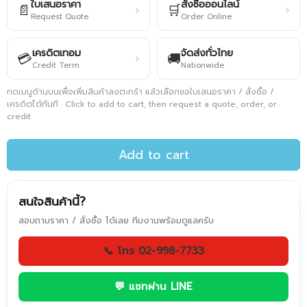
ใบเสนอราคา
สั่งซื้อออนไลน์
📄
🛒
›
›
Request Quote
Order Online
เครดิตเทอม
จัดส่งทั่วไทย
💳
🚚
›
Credit Term
Nationwide
กดเมนูด้านบนเพื่อเพิ่มสินค้าลงตะกร้า แล้วเลือกขอใบเสนอราคา / สั่งซื้อ /
เครดิตได้ทันที · Click to add to cart, then request a quote, order, or
credit
Add to cart
สนใจสินค้านี้?
สอบถามราคา / สั่งซื้อ ได้เลย ทีมงานพร้อมดูแลครับ
📞 โทร 02-998-7733
💬 แชทผ่าน LINE