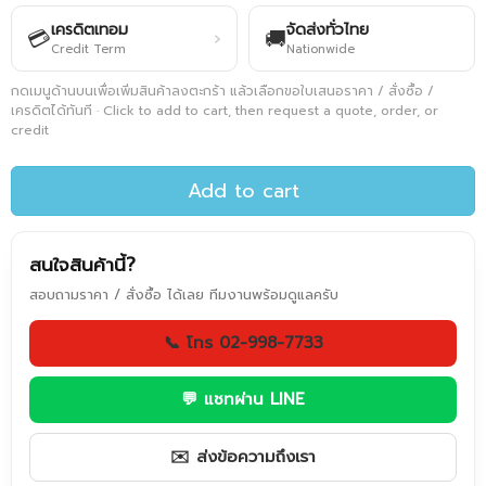
เครดิตเทอม
จัดส่งทั่วไทย
💳
🚚
›
Credit Term
Nationwide
กดเมนูด้านบนเพื่อเพิ่มสินค้าลงตะกร้า แล้วเลือกขอใบเสนอราคา / สั่งซื้อ /
เครดิตได้ทันที · Click to add to cart, then request a quote, order, or
credit
Add to cart
สนใจสินค้านี้?
สอบถามราคา / สั่งซื้อ ได้เลย ทีมงานพร้อมดูแลครับ
📞 โทร 02-998-7733
💬 แชทผ่าน LINE
✉️ ส่งข้อความถึงเรา