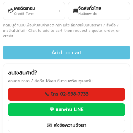
เครดิตเทอม
จัดส่งทั่วไทย
💳
🚚
›
Credit Term
Nationwide
กดเมนูด้านบนเพื่อเพิ่มสินค้าลงตะกร้า แล้วเลือกขอใบเสนอราคา / สั่งซื้อ /
เครดิตได้ทันที · Click to add to cart, then request a quote, order, or
credit
Add to cart
สนใจสินค้านี้?
สอบถามราคา / สั่งซื้อ ได้เลย ทีมงานพร้อมดูแลครับ
📞 โทร 02-998-7733
💬 แชทผ่าน LINE
✉️ ส่งข้อความถึงเรา