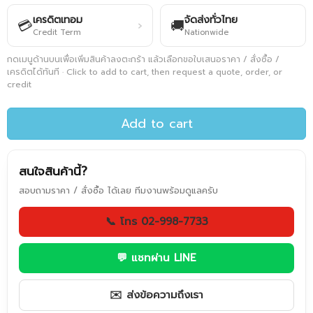
เครดิตเทอม
จัดส่งทั่วไทย
💳
🚚
›
Credit Term
Nationwide
กดเมนูด้านบนเพื่อเพิ่มสินค้าลงตะกร้า แล้วเลือกขอใบเสนอราคา / สั่งซื้อ /
เครดิตได้ทันที · Click to add to cart, then request a quote, order, or
credit
Add to cart
สนใจสินค้านี้?
สอบถามราคา / สั่งซื้อ ได้เลย ทีมงานพร้อมดูแลครับ
📞 โทร 02-998-7733
💬 แชทผ่าน LINE
✉️ ส่งข้อความถึงเรา