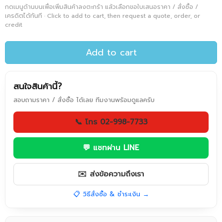
กดเมนูด้านบนเพื่อเพิ่มสินค้าลงตะกร้า แล้วเลือกขอใบเสนอราคา / สั่งซื้อ /
เครดิตได้ทันที · Click to add to cart, then request a quote, order, or
credit
Add to cart
สนใจสินค้านี้?
สอบถามราคา / สั่งซื้อ ได้เลย ทีมงานพร้อมดูแลครับ
📞 โทร 02-998-7733
💬 แชทผ่าน LINE
✉️ ส่งข้อความถึงเรา
📋 วิธีสั่งซื้อ & ชำระเงิน →