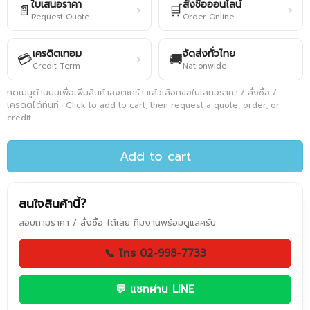
ใบเสนอราคา
สั่งซื้อออนไลน์
📄
🛒
›
›
Request Quote
Order Online
เครดิตเทอม
จัดส่งทั่วไทย
💳
🚚
›
Credit Term
Nationwide
กดเมนูด้านบนเพื่อเพิ่มสินค้าลงตะกร้า แล้วเลือกขอใบเสนอราคา / สั่งซื้อ /
เครดิตได้ทันที · Click to add to cart, then request a quote, order, or
credit
Add to cart
สนใจสินค้านี้?
สอบถามราคา / สั่งซื้อ ได้เลย ทีมงานพร้อมดูแลครับ
📞 โทร 02-998-7733
💬 แชทผ่าน LINE