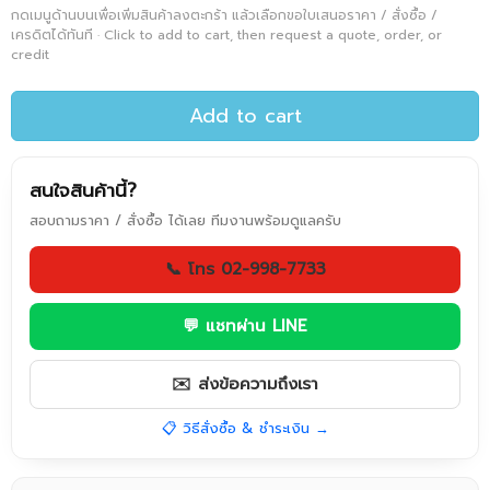
กดเมนูด้านบนเพื่อเพิ่มสินค้าลงตะกร้า แล้วเลือกขอใบเสนอราคา / สั่งซื้อ /
เครดิตได้ทันที · Click to add to cart, then request a quote, order, or
credit
Add to cart
สนใจสินค้านี้?
สอบถามราคา / สั่งซื้อ ได้เลย ทีมงานพร้อมดูแลครับ
📞 โทร 02-998-7733
💬 แชทผ่าน LINE
✉️ ส่งข้อความถึงเรา
📋 วิธีสั่งซื้อ & ชำระเงิน →