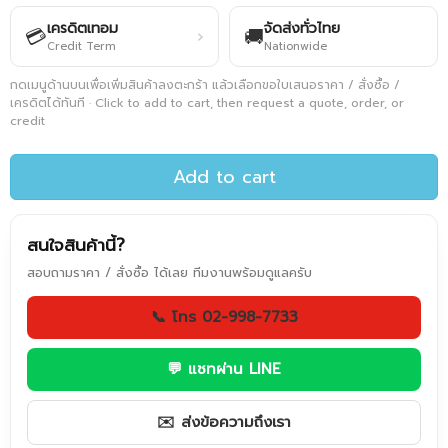
เครดิตเทอม
จัดส่งทั่วไทย
💳
🚚
›
Credit Term
Nationwide
กดเมนูด้านบนเพื่อเพิ่มสินค้าลงตะกร้า แล้วเลือกขอใบเสนอราคา / สั่งซื้อ /
เครดิตได้ทันที · Click to add to cart, then request a quote, order, or
credit
Add to cart
สนใจสินค้านี้?
สอบถามราคา / สั่งซื้อ ได้เลย ทีมงานพร้อมดูแลครับ
📞 โทร 02-998-7733
💬 แชทผ่าน LINE
✉️ ส่งข้อความถึงเรา