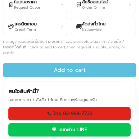
ใบเสนอราคา
สั่งซื้อออนไลน์
📄
🛒
›
›
Request Quote
Order Online
เครดิตเทอม
จัดส่งทั่วไทย
💳
🚚
›
Credit Term
Nationwide
กดเมนูด้านบนเพื่อเพิ่มสินค้าลงตะกร้า แล้วเลือกขอใบเสนอราคา / สั่งซื้อ /
เครดิตได้ทันที · Click to add to cart, then request a quote, order, or
credit
Add to cart
สนใจสินค้านี้?
สอบถามราคา / สั่งซื้อ ได้เลย ทีมงานพร้อมดูแลครับ
📞 โทร 02-998-7733
💬 แชทผ่าน LINE