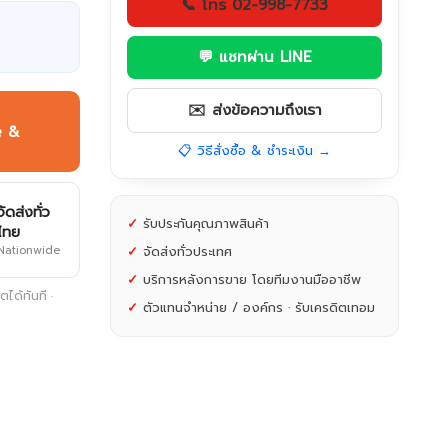
📞 โทร 02-998-7733
💬 แชทผ่าน LINE
✉️ ส่งข้อความถึงเรา
e &
📋 วิธีสั่งซื้อ & ชำระเงิน →
จัดส่งทั่ว
✓
รับประกันคุณภาพสินค้า
ไทย
Nationwide
✓
จัดส่งทั่วประเทศ
✓
บริการหลังการขาย โดยทีมงานมืออาชีพ
ได้ทันที ·
✓
ตัวแทนจำหน่าย / องค์กร · รับเครดิตเทอม