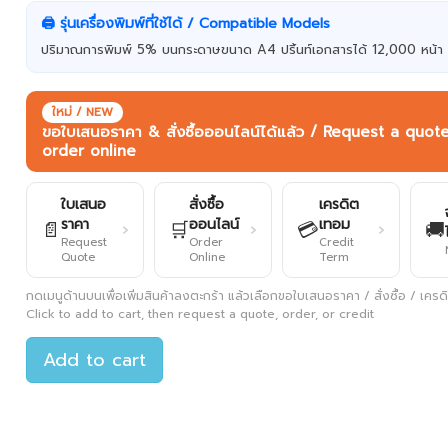
🖨️ รุ่นเครื่องพิมพ์ที่ใช้ได้ / Compatible Models
ปริมาณการพิมพ์ 5% บนกระดาษขนาด A4 ปริ้นท์เอกสารได้ 12,000 หน้า
ใหม่ / NEW
ขอใบเสนอราคา & สั่งซื้อออนไลน์ได้แล้ว / Request a quot
order online
ใบเสนอ
สั่งซื้อ
เครดิต
ราคา
ออนไลน์
เทอม
📄
🛒
💳
🚚
›
›
›
Request
Order
Credit
Quote
Online
Term
กดเมนูด้านบนเพื่อเพิ่มสินค้าลงตะกร้า แล้วเลือกขอใบเสนอราคา / สั่งซื้อ / เครดิต
Click to add to cart, then request a quote, order, or credit
Add to cart