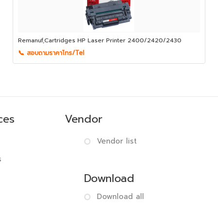
Remanuf,Cartridges HP Laser Printer 2400/2420/2430
📞 สอบถามราคาโทร/Tel
ces
Vendor
Vendor list
s
Download
Download all