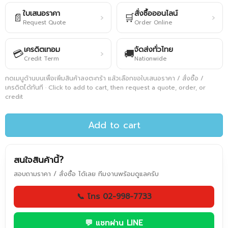
ใบเสนอราคา
สั่งซื้อออนไลน์
📄
🛒
›
›
Request Quote
Order Online
เครดิตเทอม
จัดส่งทั่วไทย
💳
🚚
›
Credit Term
Nationwide
กดเมนูด้านบนเพื่อเพิ่มสินค้าลงตะกร้า แล้วเลือกขอใบเสนอราคา / สั่งซื้อ /
เครดิตได้ทันที · Click to add to cart, then request a quote, order, or
credit
Add to cart
สนใจสินค้านี้?
สอบถามราคา / สั่งซื้อ ได้เลย ทีมงานพร้อมดูแลครับ
📞 โทร 02-998-7733
💬 แชทผ่าน LINE