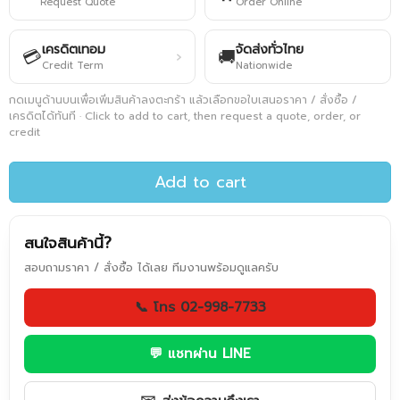
Request Quote
Order Online
เครดิตเทอม
จัดส่งทั่วไทย
💳
🚚
›
Credit Term
Nationwide
กดเมนูด้านบนเพื่อเพิ่มสินค้าลงตะกร้า แล้วเลือกขอใบเสนอราคา / สั่งซื้อ /
เครดิตได้ทันที · Click to add to cart, then request a quote, order, or
credit
Add to cart
สนใจสินค้านี้?
สอบถามราคา / สั่งซื้อ ได้เลย ทีมงานพร้อมดูแลครับ
📞 โทร 02-998-7733
💬 แชทผ่าน LINE