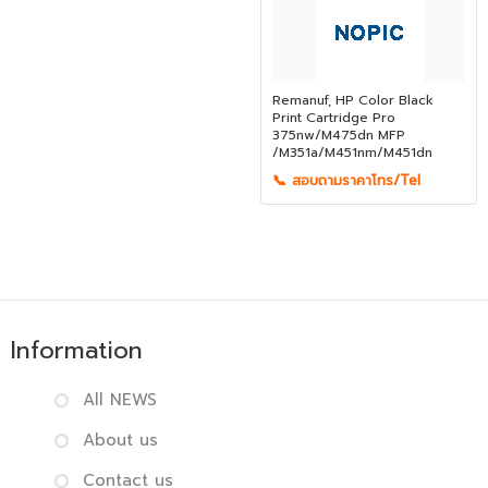
Remanuf, HP Color Black
Print Cartridge Pro
375nw/M475dn MFP
/M351a/M451nm/M451dn
📞 สอบถามราคาโทร/Tel
Information
All NEWS
About us
Contact us