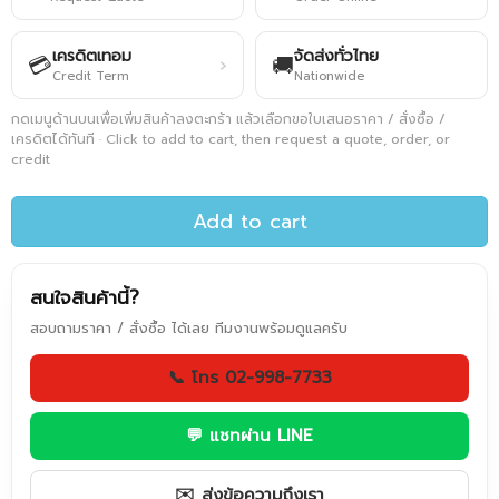
เครดิตเทอม
จัดส่งทั่วไทย
💳
🚚
›
Credit Term
Nationwide
กดเมนูด้านบนเพื่อเพิ่มสินค้าลงตะกร้า แล้วเลือกขอใบเสนอราคา / สั่งซื้อ /
เครดิตได้ทันที · Click to add to cart, then request a quote, order, or
credit
Add to cart
สนใจสินค้านี้?
สอบถามราคา / สั่งซื้อ ได้เลย ทีมงานพร้อมดูแลครับ
📞 โทร 02-998-7733
💬 แชทผ่าน LINE
✉️ ส่งข้อความถึงเรา