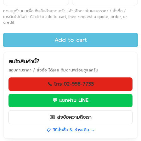
กดเมนูด้านบนเพื่อเพิ่มสินค้าลงตะกร้า แล้วเลือกขอใบเสนอราคา / สั่งซื้อ /
เครดิตได้ทันที · Click to add to cart, then request a quote, order, or
credit
Add to cart
สนใจสินค้านี้?
สอบถามราคา / สั่งซื้อ ได้เลย ทีมงานพร้อมดูแลครับ
📞 โทร 02-998-7733
💬 แชทผ่าน LINE
✉️ ส่งข้อความถึงเรา
📋 วิธีสั่งซื้อ & ชำระเงิน →