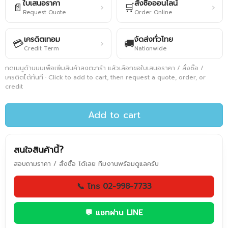
ใบเสนอราคา
สั่งซื้อออนไลน์
📄
🛒
›
›
Request Quote
Order Online
เครดิตเทอม
จัดส่งทั่วไทย
💳
🚚
›
Credit Term
Nationwide
กดเมนูด้านบนเพื่อเพิ่มสินค้าลงตะกร้า แล้วเลือกขอใบเสนอราคา / สั่งซื้อ /
เครดิตได้ทันที · Click to add to cart, then request a quote, order, or
credit
Add to cart
สนใจสินค้านี้?
สอบถามราคา / สั่งซื้อ ได้เลย ทีมงานพร้อมดูแลครับ
📞 โทร 02-998-7733
💬 แชทผ่าน LINE