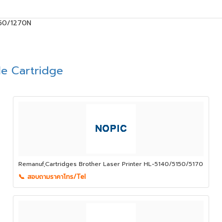
250/1270N
le Cartridge
Remanuf,Cartridges Brother Laser Printer HL-5140/5150/5170
📞 สอบถามราคาโทร/Tel