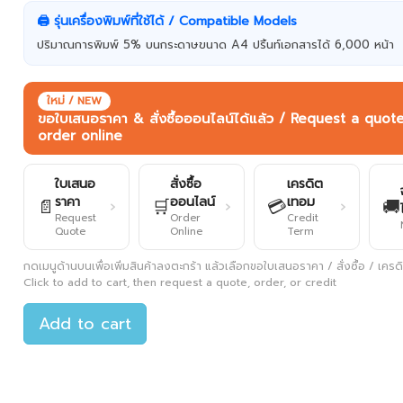
🖨️ รุ่นเครื่องพิมพ์ที่ใช้ได้ / Compatible Models
ปริมาณการพิมพ์ 5% บนกระดาษขนาด A4 ปริ้นท์เอกสารได้ 6,000 หน้า
ใหม่ / NEW
ขอใบเสนอราคา & สั่งซื้อออนไลน์ได้แล้ว / Request a quot
order online
ใบเสนอ
สั่งซื้อ
เครดิต
ราคา
ออนไลน์
เทอม
📄
🛒
💳
🚚
›
›
›
Request
Order
Credit
Quote
Online
Term
กดเมนูด้านบนเพื่อเพิ่มสินค้าลงตะกร้า แล้วเลือกขอใบเสนอราคา / สั่งซื้อ / เครดิต
Click to add to cart, then request a quote, order, or credit
Add to cart