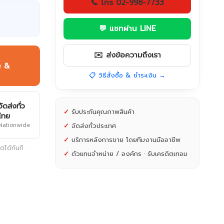
📞 โทร 02-998-7733
💬 แชทผ่าน LINE
✉️ ส่งข้อความถึงเรา
e &
📋 วิธีสั่งซื้อ & ชำระเงิน →
จัดส่งทั่ว
✓
รับประกันคุณภาพสินค้า
ไทย
Nationwide
✓
จัดส่งทั่วประเทศ
✓
บริการหลังการขาย โดยทีมงานมืออาชีพ
ได้ทันที ·
✓
ตัวแทนจำหน่าย / องค์กร · รับเครดิตเทอม