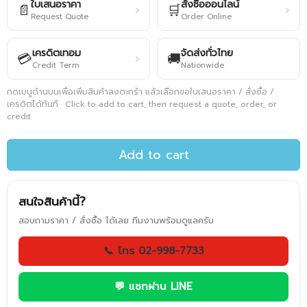
ใบเสนอราคา
สั่งซื้อออนไลน์
📄
🛒
›
›
Request Quote
Order Online
เครดิตเทอม
จัดส่งทั่วไทย
💳
🚚
›
Credit Term
Nationwide
กดเมนูด้านบนเพื่อเพิ่มสินค้าลงตะกร้า แล้วเลือกขอใบเสนอราคา / สั่งซื้อ /
เครดิตได้ทันที · Click to add to cart, then request a quote, order, or
credit
Add to cart
สนใจสินค้านี้?
สอบถามราคา / สั่งซื้อ ได้เลย ทีมงานพร้อมดูแลครับ
📞 โทร 02-998-7733
💬 แชทผ่าน LINE