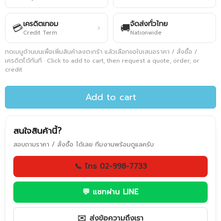
เครดิตเทอม
จัดส่งทั่วไทย
💳
🚚
›
Credit Term
Nationwide
กดเมนูด้านบนเพื่อเพิ่มสินค้าลงตะกร้า แล้วเลือกขอใบเสนอราคา / สั่งซื้อ /
เครดิตได้ทันที · Click to add to cart, then request a quote, order, or
credit
Add to cart
สนใจสินค้านี้?
สอบถามราคา / สั่งซื้อ ได้เลย ทีมงานพร้อมดูแลครับ
📞 โทร 02-998-7733
💬 แชทผ่าน LINE
✉️ ส่งข้อความถึงเรา