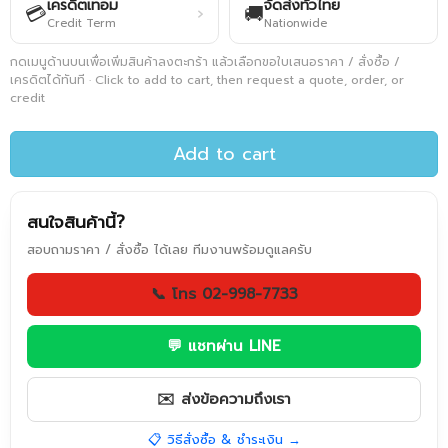
เครดิตเทอม
จัดส่งทั่วไทย
💳
🚚
›
Credit Term
Nationwide
กดเมนูด้านบนเพื่อเพิ่มสินค้าลงตะกร้า แล้วเลือกขอใบเสนอราคา / สั่งซื้อ /
เครดิตได้ทันที · Click to add to cart, then request a quote, order, or
credit
Add to cart
สนใจสินค้านี้?
สอบถามราคา / สั่งซื้อ ได้เลย ทีมงานพร้อมดูแลครับ
📞 โทร 02-998-7733
💬 แชทผ่าน LINE
✉️ ส่งข้อความถึงเรา
📋 วิธีสั่งซื้อ & ชำระเงิน →