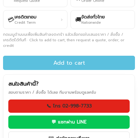
Request Quote
Order Online
เครดิตเทอม
จัดส่งทั่วไทย
💳
🚚
›
Credit Term
Nationwide
กดเมนูด้านบนเพื่อเพิ่มสินค้าลงตะกร้า แล้วเลือกขอใบเสนอราคา / สั่งซื้อ /
เครดิตได้ทันที · Click to add to cart, then request a quote, order, or
credit
Add to cart
สนใจสินค้านี้?
สอบถามราคา / สั่งซื้อ ได้เลย ทีมงานพร้อมดูแลครับ
📞 โทร 02-998-7733
💬 แชทผ่าน LINE