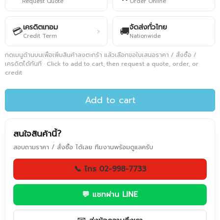
Request Quote
Order Online
เครดิตเทอม
จัดส่งทั่วไทย
💳
🚚
›
Credit Term
Nationwide
กดเมนูด้านบนเพื่อเพิ่มสินค้าลงตะกร้า แล้วเลือกขอใบเสนอราคา / สั่งซื้อ /
เครดิตได้ทันที · Click to add to cart, then request a quote, order, or
credit
Add to cart
สนใจสินค้านี้?
สอบถามราคา / สั่งซื้อ ได้เลย ทีมงานพร้อมดูแลครับ
📞 โทร 02-998-7733
💬 แชทผ่าน LINE