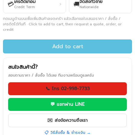
เครดิตเทอม
จัดส่งทั่วไทย
💳
🚚
›
Credit Term
Nationwide
กดเมนูด้านบนเพื่อเพิ่มสินค้าลงตะกร้า แล้วเลือกขอใบเสนอราคา / สั่งซื้อ /
เครดิตได้ทันที · Click to add to cart, then request a quote, order, or
credit
Add to cart
สนใจสินค้านี้?
สอบถามราคา / สั่งซื้อ ได้เลย ทีมงานพร้อมดูแลครับ
📞 โทร 02-998-7733
💬 แชทผ่าน LINE
✉️ ส่งข้อความถึงเรา
📋 วิธีสั่งซื้อ & ชำระเงิน →