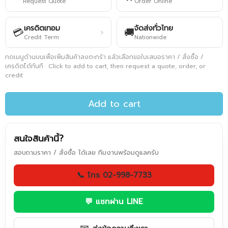
Request Quote
Order Online
เครดิตเทอม
จัดส่งทั่วไทย
💳
🚚
›
Credit Term
Nationwide
กดเมนูด้านบนเพื่อเพิ่มสินค้าลงตะกร้า แล้วเลือกขอใบเสนอราคา / สั่งซื้อ /
เครดิตได้ทันที · Click to add to cart, then request a quote, order, or
credit
Add to cart
สนใจสินค้านี้?
สอบถามราคา / สั่งซื้อ ได้เลย ทีมงานพร้อมดูแลครับ
📞 โทร 02-998-7733
💬 แชทผ่าน LINE