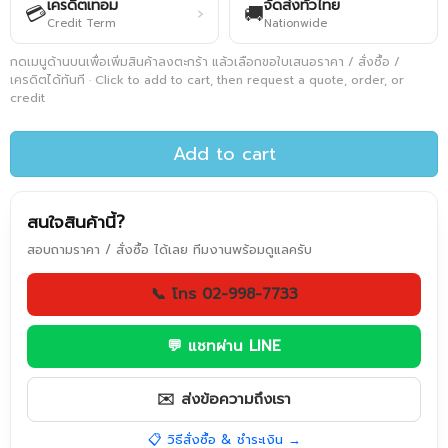
เครดิตเทอม
จัดส่งทั่วไทย
💳
🚚
›
Credit Term
Nationwide
กดเมนูด้านบนเพื่อเพิ่มสินค้าลงตะกร้า แล้วเลือกขอใบเสนอราคา / สั่งซื้อ /
เครดิตได้ทันที · Click to add to cart, then request a quote, order, or
credit
Add to cart
สนใจสินค้านี้?
สอบถามราคา / สั่งซื้อ ได้เลย ทีมงานพร้อมดูแลครับ
📞 โทร 02-998-7733
💬 แชทผ่าน LINE
✉️ ส่งข้อความถึงเรา
📋 วิธีสั่งซื้อ & ชำระเงิน →