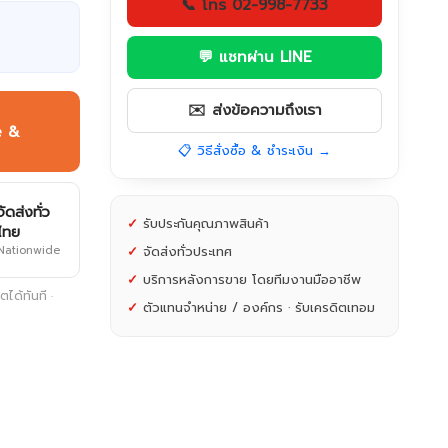
📞 โทร 02-998-7733
💬 แชทผ่าน LINE
✉️ ส่งข้อความถึงเรา
e &
📋 วิธีสั่งซื้อ & ชำระเงิน →
จัดส่งทั่ว
✓
รับประกันคุณภาพสินค้า
ไทย
Nationwide
✓
จัดส่งทั่วประเทศ
✓
บริการหลังการขาย โดยทีมงานมืออาชีพ
ได้ทันที ·
✓
ตัวแทนจำหน่าย / องค์กร · รับเครดิตเทอม