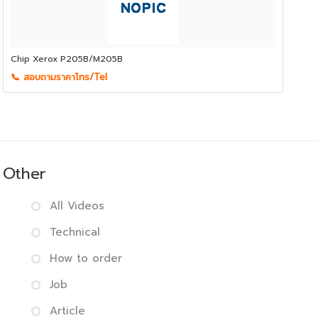
Chip Xerox P205B/M205B
📞 สอบถามราคาโทร/Tel
Other
All Videos
Technical
How to order
Job
Article