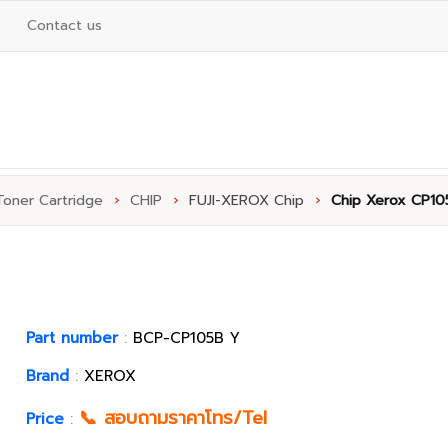
Contact us
Toner Cartridge
›
CHIP
›
FUJI-XEROX Chip
›
Chip Xerox CP10
Part number
:
BCP-CP105B Y
Brand
:
XEROX
📞 สอบถามราคาโทร/Tel
Price
: