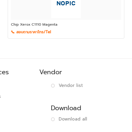
Chip Xerox C1110 Magenta
📞 สอบถามราคาโทร/Tel
ces
Vendor
Vendor list
s
Download
Download all