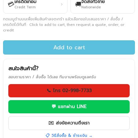
เครดิตเทอม
จัดส่งทั่วไทย
💳
🚚
›
Credit Term
Nationwide
กดเมนูด้านบนเพื่อเพิ่มสินค้าลงตะกร้า แล้วเลือกขอใบเสนอราคา / สั่งซื้อ /
เครดิตได้ทันที · Click to add to cart, then request a quote, order, or
credit
Add to cart
สนใจสินค้านี้?
สอบถามราคา / สั่งซื้อ ได้เลย ทีมงานพร้อมดูแลครับ
📞 โทร 02-998-7733
💬 แชทผ่าน LINE
✉️ ส่งข้อความถึงเรา
📋 วิธีสั่งซื้อ & ชำระเงิน →