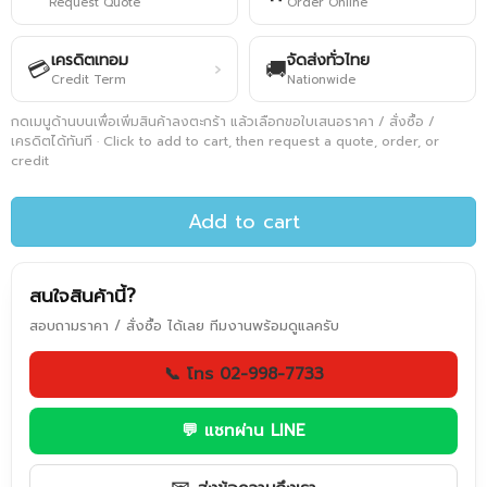
Request Quote
Order Online
เครดิตเทอม
จัดส่งทั่วไทย
💳
🚚
›
Credit Term
Nationwide
กดเมนูด้านบนเพื่อเพิ่มสินค้าลงตะกร้า แล้วเลือกขอใบเสนอราคา / สั่งซื้อ /
เครดิตได้ทันที · Click to add to cart, then request a quote, order, or
credit
Add to cart
สนใจสินค้านี้?
สอบถามราคา / สั่งซื้อ ได้เลย ทีมงานพร้อมดูแลครับ
📞 โทร 02-998-7733
💬 แชทผ่าน LINE