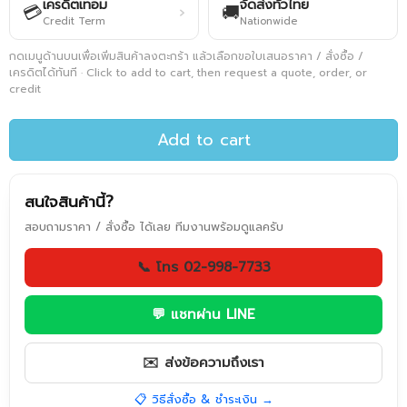
เครดิตเทอม
จัดส่งทั่วไทย
💳
🚚
›
Credit Term
Nationwide
กดเมนูด้านบนเพื่อเพิ่มสินค้าลงตะกร้า แล้วเลือกขอใบเสนอราคา / สั่งซื้อ /
เครดิตได้ทันที · Click to add to cart, then request a quote, order, or
credit
Add to cart
สนใจสินค้านี้?
สอบถามราคา / สั่งซื้อ ได้เลย ทีมงานพร้อมดูแลครับ
📞 โทร 02-998-7733
💬 แชทผ่าน LINE
✉️ ส่งข้อความถึงเรา
📋 วิธีสั่งซื้อ & ชำระเงิน →