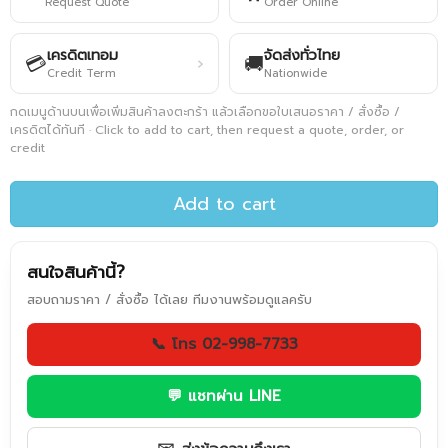
Request Quote
Order Online
เครดิตเทอม
จัดส่งทั่วไทย
💳
🚚
›
Credit Term
Nationwide
กดเมนูด้านบนเพื่อเพิ่มสินค้าลงตะกร้า แล้วเลือกขอใบเสนอราคา / สั่งซื้อ /
เครดิตได้ทันที · Click to add to cart, then request a quote, order, or
credit
Add to cart
สนใจสินค้านี้?
สอบถามราคา / สั่งซื้อ ได้เลย ทีมงานพร้อมดูแลครับ
📞 โทร 02-998-7733
💬 แชทผ่าน LINE