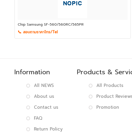
Chip Samsung SF-560/560RC/565PR
📞 สอบถามราคาโทร/Tel
Information
Products & Servi
All NEWS
All Products
About us
Product Review
Contact us
Promotion
FAQ
Return Policy