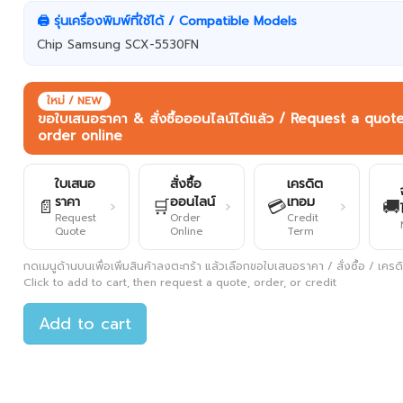
🖨️ รุ่นเครื่องพิมพ์ที่ใช้ได้ / Compatible Models
Chip Samsung SCX-5530FN
ใหม่ / NEW
ขอใบเสนอราคา & สั่งซื้อออนไลน์ได้แล้ว / Request a quot
order online
ใบเสนอ
สั่งซื้อ
เครดิต
ราคา
ออนไลน์
เทอม
📄
🛒
💳
🚚
›
›
›
Request
Order
Credit
Quote
Online
Term
กดเมนูด้านบนเพื่อเพิ่มสินค้าลงตะกร้า แล้วเลือกขอใบเสนอราคา / สั่งซื้อ / เครดิต
Click to add to cart, then request a quote, order, or credit
Add to cart