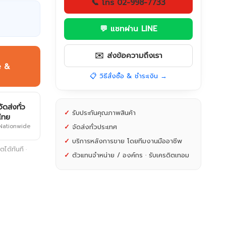
📞 โทร 02-998-7733
💬 แชทผ่าน LINE
✉️ ส่งข้อความถึงเรา
e &
📋 วิธีสั่งซื้อ & ชำระเงิน →
จัดส่งทั่ว
✓
รับประกันคุณภาพสินค้า
ไทย
Nationwide
✓
จัดส่งทั่วประเทศ
✓
บริการหลังการขาย โดยทีมงานมืออาชีพ
ได้ทันที ·
✓
ตัวแทนจำหน่าย / องค์กร · รับเครดิตเทอม