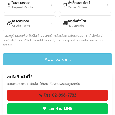
ใบเสนอราคา
สั่งซื้อออนไลน์
📄
🛒
›
›
Request Quote
Order Online
เครดิตเทอม
จัดส่งทั่วไทย
💳
🚚
›
Credit Term
Nationwide
กดเมนูด้านบนเพื่อเพิ่มสินค้าลงตะกร้า แล้วเลือกขอใบเสนอราคา / สั่งซื้อ /
เครดิตได้ทันที · Click to add to cart, then request a quote, order, or
credit
Add to cart
สนใจสินค้านี้?
สอบถามราคา / สั่งซื้อ ได้เลย ทีมงานพร้อมดูแลครับ
📞 โทร 02-998-7733
💬 แชทผ่าน LINE