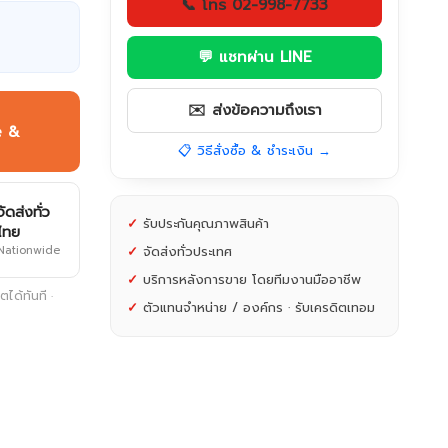
📞 โทร 02-998-7733
💬 แชทผ่าน LINE
✉️ ส่งข้อความถึงเรา
e &
📋 วิธีสั่งซื้อ & ชำระเงิน →
จัดส่งทั่ว
✓
รับประกันคุณภาพสินค้า
ไทย
Nationwide
✓
จัดส่งทั่วประเทศ
✓
บริการหลังการขาย โดยทีมงานมืออาชีพ
ได้ทันที ·
✓
ตัวแทนจำหน่าย / องค์กร · รับเครดิตเทอม