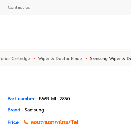
Contact us
Toner Cartridge
›
Wiper & Doctor Blade
›
Samsung Wiper & Do
Part number
:
BWB-ML-2850
Brand
:
Samsung
📞 สอบถามราคาโทร/Tel
Price
: