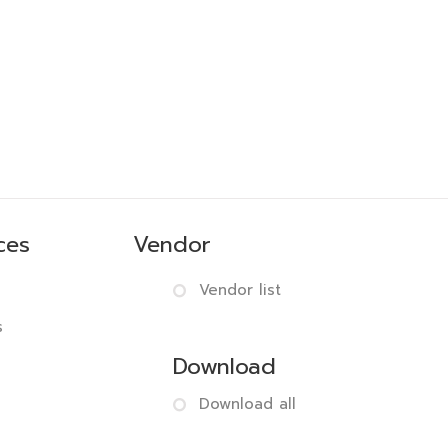
ces
Vendor
Vendor list
s
Download
Download all