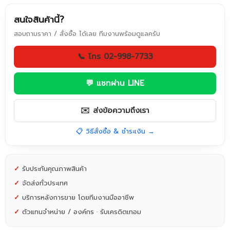
สนใจสินค้านี้?
สอบถามราคา / สั่งซื้อ ได้เลย ทีมงานพร้อมดูแลครับ
📞 โทร 02-998-7733
💬 แชทผ่าน LINE
✉️ ส่งข้อความถึงเรา
📋 วิธีสั่งซื้อ & ชำระเงิน →
✓
รับประกันคุณภาพสินค้า
✓
จัดส่งทั่วประเทศ
✓
บริการหลังการขาย โดยทีมงานมืออาชีพ
✓
ตัวแทนจำหน่าย / องค์กร · รับเครดิตเทอม