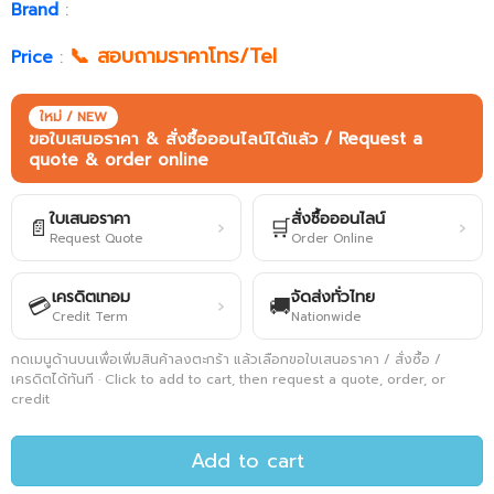
Brand
:
📞 สอบถามราคาโทร/Tel
Price
:
ใหม่ / NEW
ขอใบเสนอราคา & สั่งซื้อออนไลน์ได้แล้ว / Request a
quote & order online
ใบเสนอราคา
สั่งซื้อออนไลน์
📄
🛒
›
›
Request Quote
Order Online
เครดิตเทอม
จัดส่งทั่วไทย
💳
🚚
›
Credit Term
Nationwide
กดเมนูด้านบนเพื่อเพิ่มสินค้าลงตะกร้า แล้วเลือกขอใบเสนอราคา / สั่งซื้อ /
เครดิตได้ทันที · Click to add to cart, then request a quote, order, or
credit
Add to cart