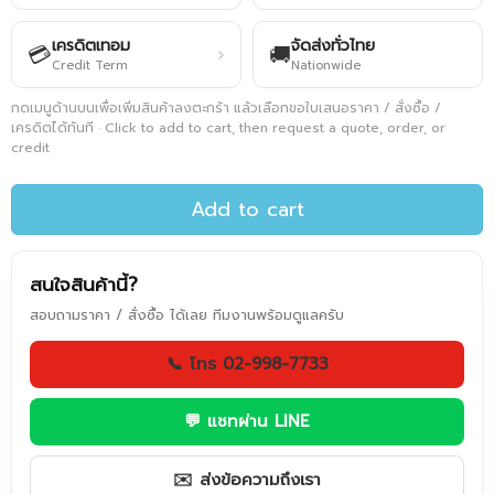
เครดิตเทอม
จัดส่งทั่วไทย
💳
🚚
›
Credit Term
Nationwide
กดเมนูด้านบนเพื่อเพิ่มสินค้าลงตะกร้า แล้วเลือกขอใบเสนอราคา / สั่งซื้อ /
เครดิตได้ทันที · Click to add to cart, then request a quote, order, or
credit
Add to cart
สนใจสินค้านี้?
สอบถามราคา / สั่งซื้อ ได้เลย ทีมงานพร้อมดูแลครับ
📞 โทร 02-998-7733
💬 แชทผ่าน LINE
✉️ ส่งข้อความถึงเรา