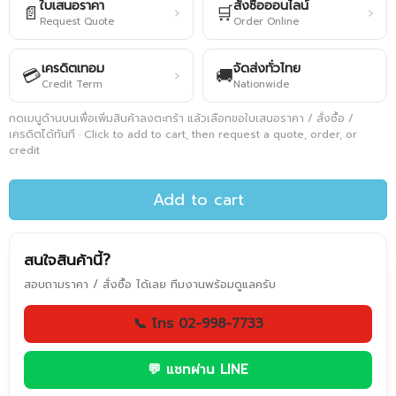
ใบเสนอราคา
สั่งซื้อออนไลน์
📄
🛒
›
›
Request Quote
Order Online
เครดิตเทอม
จัดส่งทั่วไทย
💳
🚚
›
Credit Term
Nationwide
กดเมนูด้านบนเพื่อเพิ่มสินค้าลงตะกร้า แล้วเลือกขอใบเสนอราคา / สั่งซื้อ /
เครดิตได้ทันที · Click to add to cart, then request a quote, order, or
credit
Add to cart
สนใจสินค้านี้?
สอบถามราคา / สั่งซื้อ ได้เลย ทีมงานพร้อมดูแลครับ
📞 โทร 02-998-7733
💬 แชทผ่าน LINE