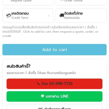
Request Quote
Order Online
เครดิตเทอม
จัดส่งทั่วไทย
💳
🚚
›
Credit Term
Nationwide
กดเมนูด้านบนเพื่อเพิ่มสินค้าลงตะกร้า แล้วเลือกขอใบเสนอราคา / สั่งซื้อ /
เครดิตได้ทันที · Click to add to cart, then request a quote, order, or
credit
Add to cart
สนใจสินค้านี้?
สอบถามราคา / สั่งซื้อ ได้เลย ทีมงานพร้อมดูแลครับ
📞 โทร 02-998-7733
💬 แชทผ่าน LINE