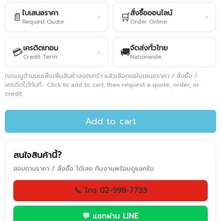
ใบเสนอราคา
สั่งซื้อออนไลน์
📄
🛒
›
›
Request Quote
Order Online
เครดิตเทอม
จัดส่งทั่วไทย
💳
🚚
›
Credit Term
Nationwide
กดเมนูด้านบนเพื่อเพิ่มสินค้าลงตะกร้า แล้วเลือกขอใบเสนอราคา / สั่งซื้อ /
เครดิตได้ทันที · Click to add to cart, then request a quote, order, or
credit
Add to cart
สนใจสินค้านี้?
สอบถามราคา / สั่งซื้อ ได้เลย ทีมงานพร้อมดูแลครับ
📞 โทร 02-998-7733
💬 แชทผ่าน LINE