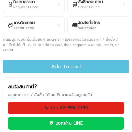
ใบเสนอราคา
สั่งซื้อออนไลน์
📄
🛒
›
›
Request Quote
Order Online
เครดิตเทอม
จัดส่งทั่วไทย
💳
🚚
›
Credit Term
Nationwide
กดเมนูด้านบนเพื่อเพิ่มสินค้าลงตะกร้า แล้วเลือกขอใบเสนอราคา / สั่งซื้อ /
เครดิตได้ทันที · Click to add to cart, then request a quote, order, or
credit
Add to cart
สนใจสินค้านี้?
สอบถามราคา / สั่งซื้อ ได้เลย ทีมงานพร้อมดูแลครับ
📞 โทร 02-998-7733
💬 แชทผ่าน LINE