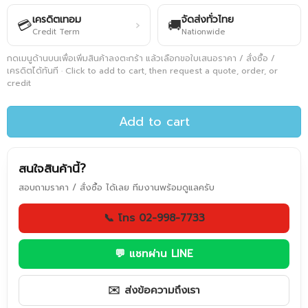
เครดิตเทอม
จัดส่งทั่วไทย
💳
🚚
›
Credit Term
Nationwide
กดเมนูด้านบนเพื่อเพิ่มสินค้าลงตะกร้า แล้วเลือกขอใบเสนอราคา / สั่งซื้อ /
เครดิตได้ทันที · Click to add to cart, then request a quote, order, or
credit
Add to cart
สนใจสินค้านี้?
สอบถามราคา / สั่งซื้อ ได้เลย ทีมงานพร้อมดูแลครับ
📞 โทร 02-998-7733
💬 แชทผ่าน LINE
✉️ ส่งข้อความถึงเรา