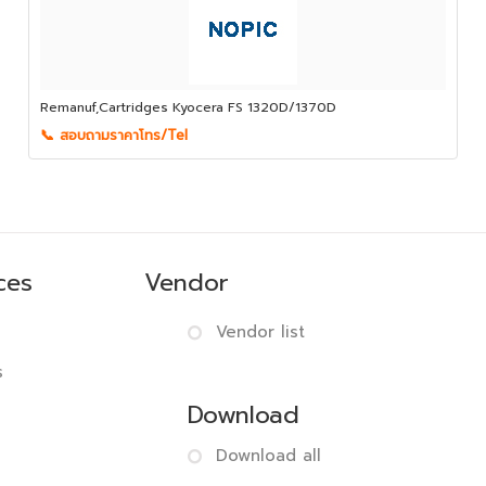
Remanuf,Cartridges Kyocera FS 1320D/1370D
📞 สอบถามราคาโทร/Tel
ces
Vendor
Vendor list
s
Download
Download all