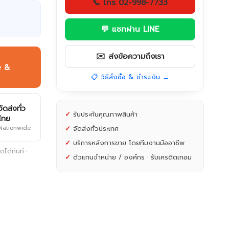
📞 โทร 02-998-7733
💬 แชทผ่าน LINE
✉️ ส่งข้อความถึงเรา
e &
📋 วิธีสั่งซื้อ & ชำระเงิน →
จัดส่งทั่ว
✓
รับประกันคุณภาพสินค้า
ไทย
Nationwide
✓
จัดส่งทั่วประเทศ
✓
บริการหลังการขาย โดยทีมงานมืออาชีพ
ได้ทันที ·
✓
ตัวแทนจำหน่าย / องค์กร · รับเครดิตเทอม