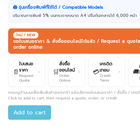
🖨️ รุ่นเครื่องพิมพ์ที่ใช้ได้ / Compatible Models
ปริมาณการพิมพ์ 5% บนกระดาษขนาด A4 ปริ้นท์เอกสารได้ 6,000 หน้า
ใหม่ / NEW
ขอใบเสนอราคา & สั่งซื้อออนไลน์ได้แล้ว / Request a quot
order online
ใบเสนอ
สั่งซื้อ
เครดิต
ราคา
ออนไลน์
เทอม
📄
🛒
💳
🚚
›
›
›
Request
Order
Credit
Quote
Online
Term
กดเมนูด้านบนเพื่อเพิ่มสินค้าลงตะกร้า แล้วเลือกขอใบเสนอราคา / สั่งซื้อ / เครดิต
Click to add to cart, then request a quote, order, or credit
Add to cart