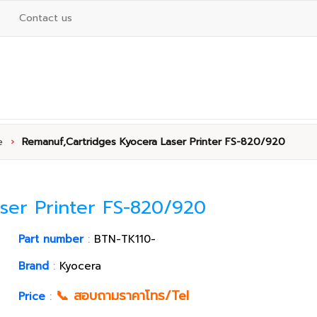
Contact us
e
›
Remanuf,Cartridges Kyocera Laser Printer FS-820/920
ser Printer FS-820/920
Part number
:
BTN-TK110-
Brand
:
Kyocera
📞 สอบถามราคาโทร/Tel
Price
: