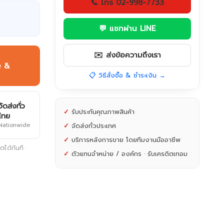
📞 โทร 02-998-7733
💬 แชทผ่าน LINE
✉️ ส่งข้อความถึงเรา
e &
📋 วิธีสั่งซื้อ & ชำระเงิน →
จัดส่งทั่ว
✓
รับประกันคุณภาพสินค้า
ไทย
Nationwide
✓
จัดส่งทั่วประเทศ
✓
บริการหลังการขาย โดยทีมงานมืออาชีพ
ได้ทันที ·
✓
ตัวแทนจำหน่าย / องค์กร · รับเครดิตเทอม