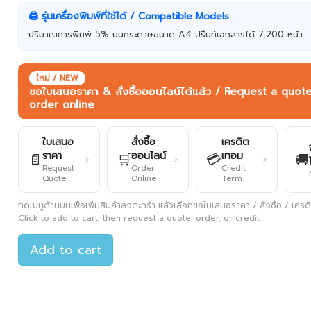
🖨️ รุ่นเครื่องพิมพ์ที่ใช้ได้ / Compatible Models
ปริมาณการพิมพ์ 5% บนกระดาษขนาด A4 ปริ้นท์เอกสารได้ 7,200 หน้า
ใหม่ / NEW
ขอใบเสนอราคา & สั่งซื้อออนไลน์ได้แล้ว / Request a quot
order online
ใบเสนอ
สั่งซื้อ
เครดิต
ราคา
ออนไลน์
เทอม
📄
🛒
💳
🚚
›
›
›
Request
Order
Credit
Quote
Online
Term
กดเมนูด้านบนเพื่อเพิ่มสินค้าลงตะกร้า แล้วเลือกขอใบเสนอราคา / สั่งซื้อ / เครดิต
Click to add to cart, then request a quote, order, or credit
Add to cart