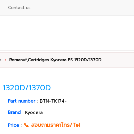
Contact us
e
›
Remanuf,Cartridges Kyocera FS 1320D/1370D
S 1320D/1370D
Part number
:
BTN-TK174-
Brand
:
Kyocera
📞 สอบถามราคาโทร/Tel
Price
: