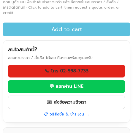
กดเมนูด้านบนเพื่อเพิ่มสินค้าลงตะกร้า แล้วเลือกขอใบเสนอราคา / สั่งซื้อ /
เครดิตได้ทันที · Click to add to cart, then request a quote, order, or
credit
Add to cart
สนใจสินค้านี้?
สอบถามราคา / สั่งซื้อ ได้เลย ทีมงานพร้อมดูแลครับ
📞 โทร 02-998-7733
💬 แชทผ่าน LINE
✉️ ส่งข้อความถึงเรา
📋 วิธีสั่งซื้อ & ชำระเงิน →