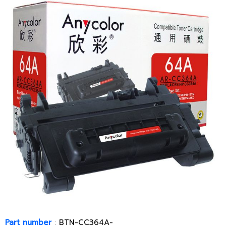
Part number
:
BTN-CC364A-