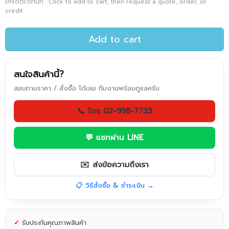
เครดิตได้ทันที · Click to add to cart, then request a quote, order, or
credit
Add to cart
สนใจสินค้านี้?
สอบถามราคา / สั่งซื้อ ได้เลย ทีมงานพร้อมดูแลครับ
📞 โทร 02-998-7733
💬 แชทผ่าน LINE
✉️ ส่งข้อความถึงเรา
📋 วิธีสั่งซื้อ & ชำระเงิน →
✓
รับประกันคุณภาพสินค้า