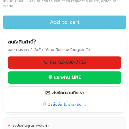
เครดิตได้ทันที · Click to add to cart, then request a quote, order, or
credit
Add to cart
สนใจสินค้านี้?
สอบถามราคา / สั่งซื้อ ได้เลย ทีมงานพร้อมดูแลครับ
📞 โทร 02-998-7733
💬 แชทผ่าน LINE
✉️ ส่งข้อความถึงเรา
📋 วิธีสั่งซื้อ & ชำระเงิน →
✓
รับประกันคุณภาพสินค้า